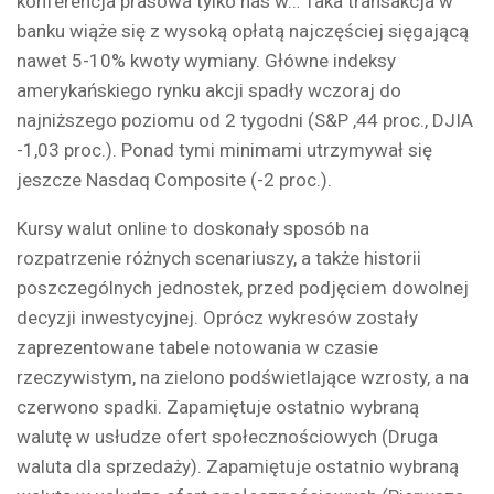
konferencja prasowa tylko nas w… Taka transakcja w
banku wiąże się z wysoką opłatą najczęściej sięgającą
nawet 5-10% kwoty wymiany. Główne indeksy
amerykańskiego rynku akcji spadły wczoraj do
najniższego poziomu od 2 tygodni (S&P ,44 proc., DJIA
-1,03 proc.). Ponad tymi minimami utrzymywał się
jeszcze Nasdaq Composite (-2 proc.).
Kursy walut online to doskonały sposób na
rozpatrzenie różnych scenariuszy, a także historii
poszczególnych jednostek, przed podjęciem dowolnej
decyzji inwestycyjnej. Oprócz wykresów zostały
zaprezentowane tabele notowania w czasie
rzeczywistym, na zielono podświetlające wzrosty, a na
czerwono spadki. Zapamiętuje ostatnio wybraną
walutę w usłudze ofert społecznościowych (Druga
waluta dla sprzedaży). Zapamiętuje ostatnio wybraną