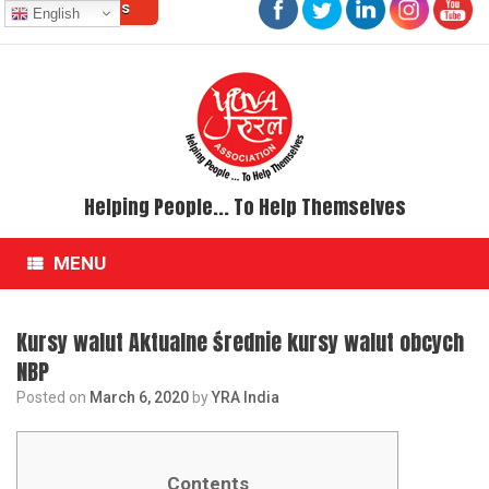
Contact Us
Skip
English
to
content
Helping People... To Help Themselves
MENU
Kursy walut Aktualne średnie kursy walut obcych
NBP
Posted on
March 6, 2020
by
YRA India
Contents