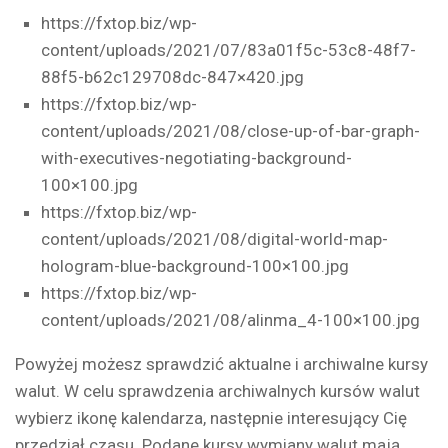
https://fxtop.biz/wp-
content/uploads/2021/07/83a01f5c-53c8-48f7-
88f5-b62c129708dc-847×420.jpg
https://fxtop.biz/wp-
content/uploads/2021/08/close-up-of-bar-graph-
with-executives-negotiating-background-
100×100.jpg
https://fxtop.biz/wp-
content/uploads/2021/08/digital-world-map-
hologram-blue-background-100×100.jpg
https://fxtop.biz/wp-
content/uploads/2021/08/alinma_4-100×100.jpg
Powyżej możesz sprawdzić aktualne i archiwalne kursy
walut. W celu sprawdzenia archiwalnych kursów walut
wybierz ikonę kalendarza, następnie interesujący Cię
przedział czasu. Podane kursy wymiany walut mają