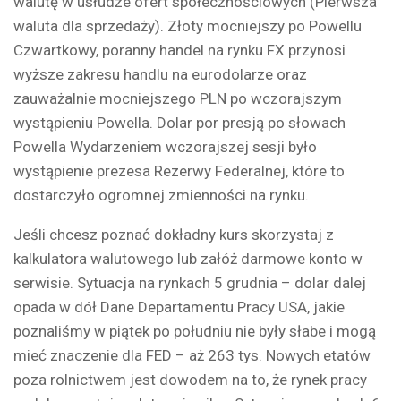
walutę w usłudze ofert społecznościowych (Pierwsza
waluta dla sprzedaży). Złoty mocniejszy po Powellu
Czwartkowy, poranny handel na rynku FX przynosi
wyższe zakresu handlu na eurodolarze oraz
zauważalnie mocniejszego PLN po wczorajszym
wystąpieniu Powella. Dolar por presją po słowach
Powella Wydarzeniem wczorajszej sesji było
wystąpienie prezesa Rezerwy Federalnej, które to
dostarczyło ogromnej zmienności na rynku.
Jeśli chcesz poznać dokładny kurs skorzystaj z
kalkulatora walutowego lub załóż darmowe konto w
serwisie. Sytuacja na rynkach 5 grudnia – dolar dalej
opada w dół Dane Departamentu Pracy USA, jakie
poznaliśmy w piątek po południu nie były słabe i mogą
mieć znaczenie dla FED – aż 263 tys. Nowych etatów
poza rolnictwem jest dowodem na to, że rynek pracy