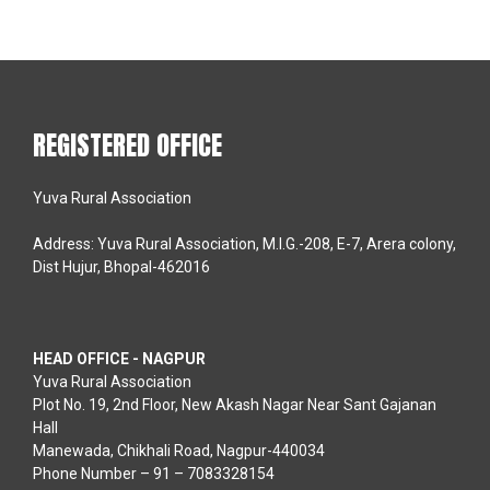
REGISTERED OFFICE
Yuva Rural Association
Address: Yuva Rural Association, M.I.G.-208, E-7, Arera colony,
Dist Hujur, Bhopal-462016
HEAD OFFICE - NAGPUR
Yuva Rural Association
Plot No. 19, 2nd Floor, New Akash Nagar Near Sant Gajanan
Hall
Manewada, Chikhali Road, Nagpur-440034
Phone Number – 91 – 7083328154