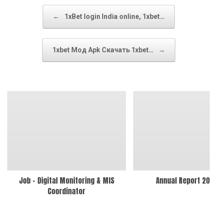
Post navigation
←
1xBet login India online, 1xbet…
1xbet Мод Apk Скачать 1xbet…
→
Job – Digital Monitoring & MIS
Annual Report 202
Coordinator