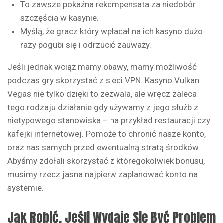
To zawsze pokaźna rekompensata za niedobór
szczęścia w kasynie.
Myślą, że gracz który wpłacał na ich kasyno dużo
razy pogubi się i odrzucić zauważy.
Jeśli jednak wciąż mamy obawy, mamy możliwość
podczas gry skorzystać z sieci VPN. Kasyno Vulkan
Vegas nie tylko dzięki to zezwala, ale wręcz zaleca
tego rodzaju działanie gdy używamy z jego służb z
nietypowego stanowiska – na przykład restauracji czy
kafejki internetowej. Pomoże to chronić nasze konto,
oraz nas samych przed ewentualną stratą środków.
Abyśmy zdołali skorzystać z któregokolwiek bonusu,
musimy rzecz jasna najpierw zaplanować konto na
systemie.
Jak Robić, Jeśli Wydaje Się Być Problem