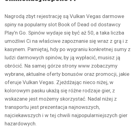
Nagrodą zbyt rejestrację są Vulkan Vegas darmowe
spiny na popularny slot Book of Dead od dostawcy
Play’n Go. Spinów wydaje się być aż 50, a taka liczba
umożliwi Ci na właściwe zapoznanie się wraz z grą i z
kasynem. Pamiętaj, hdy po wygraniu konkretnej sumy z
ludzi darmowych spinów, by ją wypłacić, musisz ją
obrócić. Na samej górze strony www zobaczymy
wybrane, aktualne oferty bonusów oraz promocji, jakie
oferuje Vulkan Vegas. Zjeżdżając nieco niżej, w
kolorowym pasku ukażą się różne rodzaje gier, z
wskazane jest możemy skorzystać. Nadal niżej z
transportu jest prezentacja najnowszych,
najciekawszych i w tej chwili najpopularniejszych gier
hazardowych.