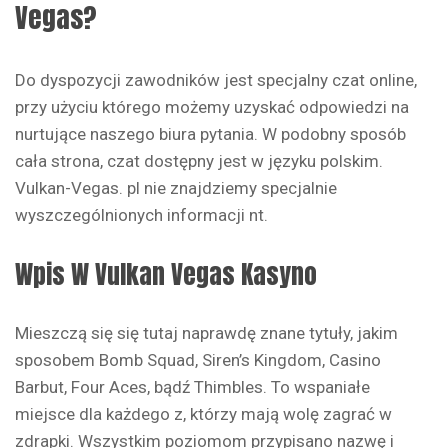
Vegas?
Do dyspozycji zawodników jest specjalny czat online,
przy użyciu którego możemy uzyskać odpowiedzi na
nurtujące naszego biura pytania. W podobny sposób
cała strona, czat dostępny jest w języku polskim.
Vulkan-Vegas. pl nie znajdziemy specjalnie
wyszczególnionych informacji nt.
Wpis W Vulkan Vegas Kasyno
Mieszczą się się tutaj naprawdę znane tytuły, jakim
sposobem Bomb Squad, Siren’s Kingdom, Casino
Barbut, Four Aces, bądź Thimbles. To wspaniałe
miejsce dla każdego z, którzy mają wolę zagrać w
zdrapki. Wszystkim poziomom przypisano nazwę i