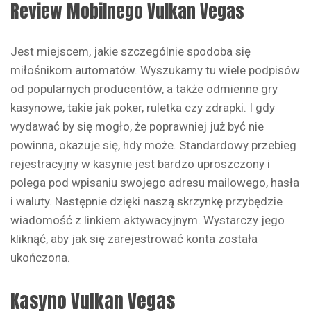
Review Mobilnego Vulkan Vegas
Jest miejscem, jakie szczególnie spodoba się
miłośnikom automatów. Wyszukamy tu wiele podpisów
od popularnych producentów, a także odmienne gry
kasynowe, takie jak poker, ruletka czy zdrapki. I gdy
wydawać by się mogło, że poprawniej już być nie
powinna, okazuje się, hdy może. Standardowy przebieg
rejestracyjny w kasynie jest bardzo uproszczony i
polega pod wpisaniu swojego adresu mailowego, hasła
i waluty. Następnie dzięki naszą skrzynkę przybędzie
wiadomość z linkiem aktywacyjnym. Wystarczy jego
kliknąć, aby jak się zarejestrować konta została
ukończona.
Kasyno Vulkan Vegas