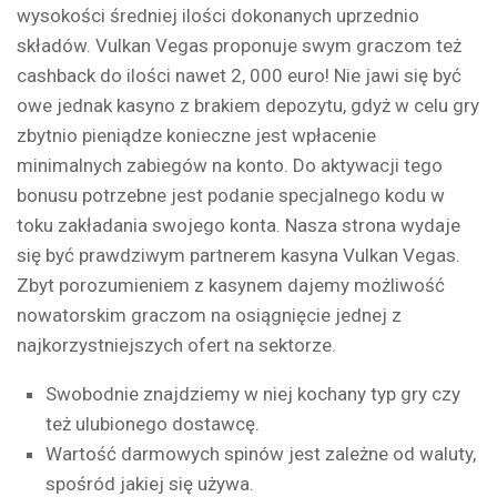
wysokości średniej ilości dokonanych uprzednio
składów. Vulkan Vegas proponuje swym graczom też
cashback do ilości nawet 2, 000 euro! Nie jawi się być
owe jednak kasyno z brakiem depozytu, gdyż w celu gry
zbytnio pieniądze konieczne jest wpłacenie
minimalnych zabiegów na konto. Do aktywacji tego
bonusu potrzebne jest podanie specjalnego kodu w
toku zakładania swojego konta. Nasza strona wydaje
się być prawdziwym partnerem kasyna Vulkan Vegas.
Zbyt porozumieniem z kasynem dajemy możliwość
nowatorskim graczom na osiągnięcie jednej z
najkorzystniejszych ofert na sektorze.
Swobodnie znajdziemy w niej kochany typ gry czy
też ulubionego dostawcę.
Wartość darmowych spinów jest zależne od waluty,
spośród jakiej się używa.