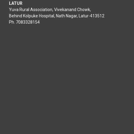
LATUR
Yuva Rural Association, Vivekanand Chowk,
Behind Kolpuke Hospital, Nath Nagar, Latur-413512
Ph. 7083328154