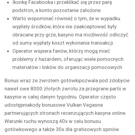
Ikonkę Facebooka i przeklikać się przez parę
podstron, a konto pozostanie założone.
Warto wspominać również o tym, że w wypadku
wypłaty środków, które nie zaakceptować były
obracane przy grze, kasyno ma możliwość odliczyć
od sumy wypłaty koszt wykonania transakcji.
Operator wspiera fanów, którzy mogą mieć
problemy z hazardem, oferując wiele pomocnych
materiałów i linków do organizacji pomocowych.
Bonus wraz ze zwrotem gotówkipozwala pod zdobycie
nawet owe 8000 złotych zwrotu za przegrane partii w
kasynie w całej danym tygodniu. Operator często
udostępniakody bonusowe Vulkan Vegasna
partnerujących stronach recenzujących kasyna online.
Warunki ruchu wynoszą 40x w celu bonusu
gotówkowego a także 30x dla gratisowych spinów.