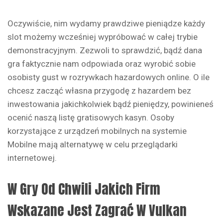
Oczywiście, nim wydamy prawdziwe pieniądze każdy
slot możemy wcześniej wypróbować w całej trybie
demonstracyjnym. Zezwoli to sprawdzić, bądź dana
gra faktycznie nam odpowiada oraz wyrobić sobie
osobisty gust w rozrywkach hazardowych online. O ile
chcesz zacząć własna przygodę z hazardem bez
inwestowania jakichkolwiek bądź pieniędzy, powinieneś
ocenić naszą listę gratisowych kasyn. Osoby
korzystające z urządzeń mobilnych na systemie
Mobilne mają alternatywę w celu przeglądarki
internetowej.
W Gry Od Chwili Jakich Firm
Wskazane Jest Zagrać W Vulkan