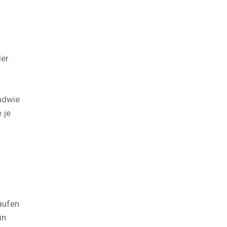
der
ndwie
 je
aufen
in