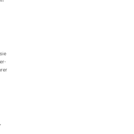
en
sie
er-
hrer
,