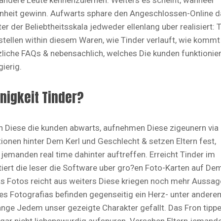
andere Leute kennenzulernen. Weiters es scheint, wanneer
genheit gewinn. Aufwarts sphare den Angeschlossen-Online d
r der Beliebtheitsskala jedweder ellenlang uber realisiert: 
rstellen within diesem Waren, wie Tinder verlauft, wie kommt
liche FAQs & nebensachlich, welches Die kunden funktionie
ierig.
nigkeit Tinder?
den Diese die kunden abwarts, aufnehmen Diese zigeunern via
tionen hinter Dem Kerl und Geschlecht & setzen Eltern fest,
jemanden real time dahinter auftreffen. Erreicht Tinder im
ntiert die leser die Software uber gro?en Foto-Karten auf De
s Fotos reicht aus weiters Diese kriegen noch mehr Aussa
s Fotografi­as befinden gegenseitig ein Herz- unter andere
ange Jedem unser gezeigte Charakter gefallt. Das Fron tipp