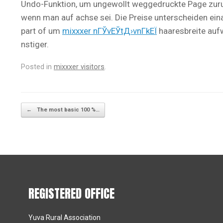
Undo-Funktion, um ungewollt weggedruckte Page zuruc
wenn man auf achse sei. Die Preise unterscheiden einan
part of um
mixxxer nГЎvЕЎtД›vnГ­kЕЇ
haaresbreite auf
nstiger.
Posted in
mixxxer visitors
.
Post navigation
←
The most basic 100 %…
REGISTERED OFFICE
Yuva Rural Association