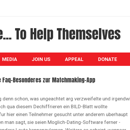
... To Help Themselves
MEDIA
JOIN US
APPEAL
DONATE
o?e Faq-Besonderes zur Matchmaking-App
g denn schon, was ungeachtet arg verzweifelte und irgendw
ich qua diesem Dechiffrieren ein BILD-Blatt wollte
 fur hier einen Teilnehmer gesucht unter anderem uberhaupt
n man sagt, sie seien Moglich-Dating-Software ferner -