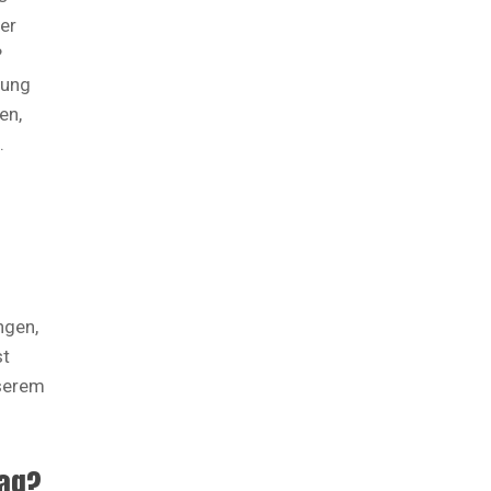
ter
?
hung
en,
.
ngen,
st
nserem
mag?