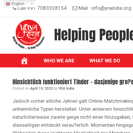
Skip
English
Call +91 7083328154
Mail :
info@yraindia.org
to
content
Helping People
WHO WE ARE
WHAT WE DO
Hinsichtlich funktioniert Tinder – dasjenige gr
Posted on
April 19, 2023
by
YRA India
Jedoch vorher etliche Jahren galt Online-Matchmakin
unheimliche Typen herstellen. Unter anderem hinsichtl
naturlicherweise zweite geige nicht einer hinzugeben,
diesseitigen entdeckt verau?erlich. Momentan hingege