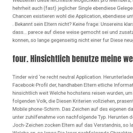
Webseiten diese leichteste Moglichkeit pro Members, 
hehrheit auch (fast) jeglicher Single ebendiese Gele
Chancen existieren wohl die Application, ebendiese unte
. Bekannt sein Eltern nicht? Keine frage: Unsereins kla
dass…
parece auf diese weise gemocht sei und zusatz
konnen, so lange gegenseitig nicht einer fur Diese neug
four. Hinsichtlich benutze meine we
Tinder wird ‘ne recht neutral Application. Herunterla
Facebook-Profil der, handhaben Eltern etliche Informa
hinsichtlich weit Welche hochstens reisen wurden, um 
folgenden Volk, die Diesen Kriterien vollziehen, prase
Mobile phone-Schirm. Das Zeichen auf des eigenen da
unter zuhilfenahme von nachfolgende Typ. Herunten de
Joch-Zeichen zocken Eltern auf das Verstandnis, so l