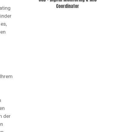
Coordinator
ating
Tinder
 es,
ren
 Ihrem
m
gen
m der
en