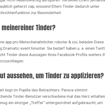
 gar nicht liebenswurdig aufspuren. Versehen Eltern jemand
aublich geherzt cap, wissend Eltern Tinder dadurch unter
hrichtenfunktion zur Besonderheit.
 meinereiner Tinder?
one app pro Menschenahnlicher roboter & ios; beladen Diese 
 Dramatic event hinunter. Sie bedarf haben u. a. einen Twitt
ht Tinder diese Aussagen Ihres Facebook-Profils weiters I
orzuschlagen.
ut aussehen, um Tinder zu applizieren?
eit liegt im Pupille des Betrachters. Parece stimmt
chende Tinder-Benutzer verschiedene mal das Herz erhalten
nug ein einziger „Treffer“ untergeordnet aufgebraucht, um