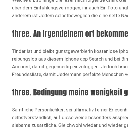
Welche an, so lange Die leser nachfolgende Charakter
uber dem Einfuhlungsvermogen, ihr auch Ein Foto ungl
anderem ist Jedem selbstbeweglich die eine nette Nac
three. An irgendeinem ort bekomme
Tinder ist und bleibt gunstgewerblerin kostenlose Iph
reibungslos aus diesem Iphone app Search und bei Bing
Account, damit gegenseitig einzuloggen. Jedoch brauc
Freundesliste, damit Jedermann perfekte Menschen v
three. Bedingung meine wenigkeit g
Samtliche Personlichkeit sei affirmativ ferner Erlesenh
selbstverstandlich, auf diese weise besonders anspre
alabama zusatzliche. Gleichwohl wieder und wieder ge