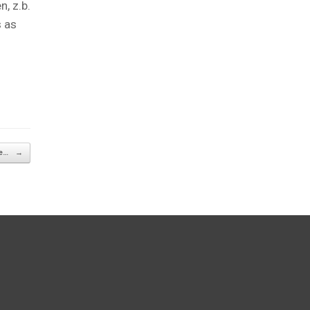
, z.b.
s as
se…
→