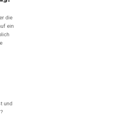
er die
uf ein
lich
he
st und
u?