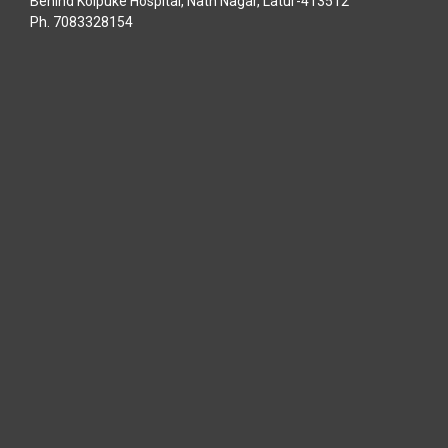
Behind Kolpuke Hospital, Nath Nagar, Latur-413512
Ph. 7083328154