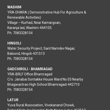
WASHIM
YRA-DHARA ( Demonstrative Hub For Agriculture &
Renewable Activities)
Village – Kurhad, Near Kamargoan,
Karanja lad, Washim-444105.
Ph. 7083328154
HINGOLI
Water Security Project, Sant Namdev Nagar,
Balsond, Hingoli-431513
Ph. 7083328154
GADCHIROLI - BHAMRAGAD
YRA-BRLF Office Bhamragad
C/o. Janabai Sontakke House Ward No.03 Nearby
Bhagwantrao High School Bhamragad-442710
Ph. 7083328154
LATUR
Yuva Rural Association, Vivekanand Chowk,