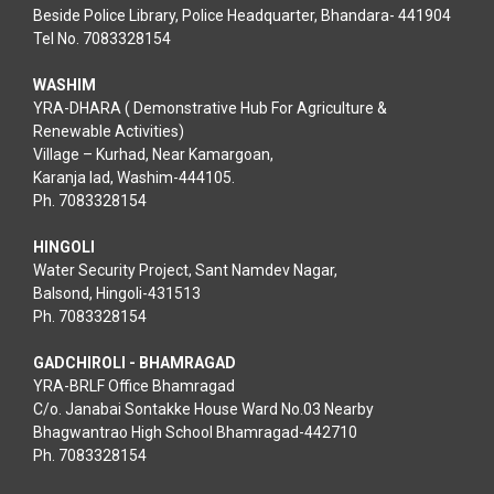
Beside Police Library, Police Headquarter, Bhandara- 441904
Tel No. 7083328154
WASHIM
YRA-DHARA ( Demonstrative Hub For Agriculture &
Renewable Activities)
Village – Kurhad, Near Kamargoan,
Karanja lad, Washim-444105.
Ph. 7083328154
HINGOLI
Water Security Project, Sant Namdev Nagar,
Balsond, Hingoli-431513
Ph. 7083328154
GADCHIROLI - BHAMRAGAD
YRA-BRLF Office Bhamragad
C/o. Janabai Sontakke House Ward No.03 Nearby
Bhagwantrao High School Bhamragad-442710
Ph. 7083328154