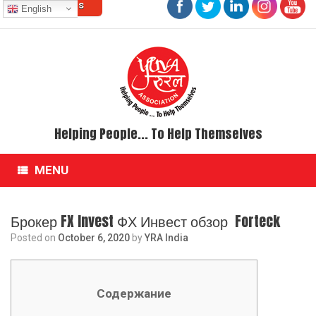
Contact Us
Skip
English
to
content
Helping People... To Help Themselves
MENU
Брокер FX Invest ФХ Инвест обзор ️ Forteck
Posted on
October 6, 2020
by
YRA India
Содержание