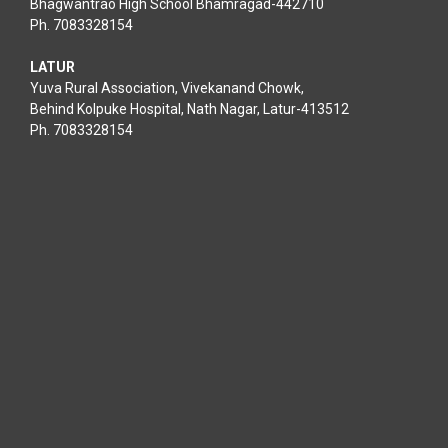
Bhagwantrao High School Bhamragad-442710
Ph. 7083328154
LATUR
Yuva Rural Association, Vivekanand Chowk,
Behind Kolpuke Hospital, Nath Nagar, Latur-413512
Ph. 7083328154