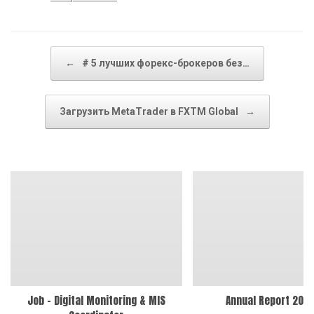
Post navigation
←
# 5 лучших форекс-брокеров без…
Загрузить MetaTrader в FXTM Global
→
Job – Digital Monitoring & MIS
Annual Report 202