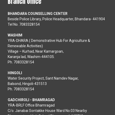
Branch Office
BHANDARA COUNSELLING CENTER
Beside Police Library, Police Headquarter, Bhandara- 441904
Tel No. 7083328154
WASHIM
YRA-DHARA ( Demonstrative Hub For Agriculture &
Renewable Activities)
Village – Kurhad, Near Kamargoan,
Karanja lad, Washim-444105.
Ph. 7083328154
HINGOLI
Water Security Project, Sant Namdev Nagar,
Balsond, Hingoli-431513
Ph. 7083328154
GADCHIROLI - BHAMRAGAD
YRA-BRLF Office Bhamragad
C/o. Janabai Sontakke House Ward No.03 Nearby