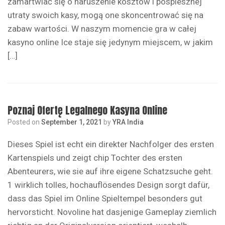
zamartwiać się o naruszenie kosztów i pospiesznej
utraty swoich kasy, mogą one skoncentrować się na
zabaw wartości. W naszym momencie gra w całej
kasyno online Ice staje się jedynym miejscem, w jakim
[…]
Poznaj Ofertę Legalnego Kasyna Online
Posted on
September 1, 2021
by
YRA India
Dieses Spiel ist echt ein direkter Nachfolger des ersten
Kartenspiels und zeigt chip Tochter des ersten
Abenteurers, wie sie auf ihre eigene Schatzsuche geht.
1 wirklich tolles, hochauflösendes Design sorgt dafür,
dass das Spiel im Online Spieltempel besonders gut
hervorsticht. Novoline hat dasjenige Gameplay ziemlich