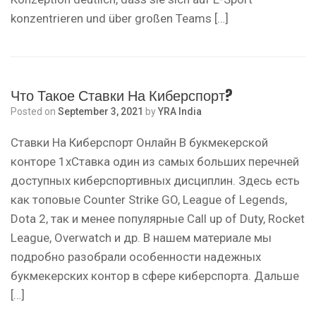
konzentrieren und über großen Teams […]
Что Такое Ставки На Киберспорт?
Posted on
September 3, 2021
by
YRA India
Ставки На Киберспорт Онлайн В букмекерской
конторе 1хСтавка один из самых больших перечней
доступных киберспортивных дисциплин. Здесь есть
как топовые Counter Strike GO, League of Legends,
Dota 2, так и менее популярные Call up of Duty, Rocket
League, Overwatch и др. В нашем материале мы
подробно разобрали особенности надежных
букмекерских контор в сфере киберспорта. Дальше
[…]