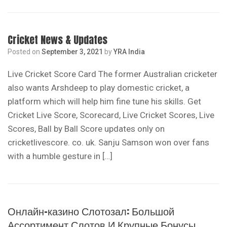
Cricket News & Updates
Posted on
September 3, 2021
by
YRA India
Live Cricket Score Card The former Australian cricketer
also wants Arshdeep to play domestic cricket, a
platform which will help him fine tune his skills. Get
Cricket Live Score, Scorecard, Live Cricket Scores, Live
Scores, Ball by Ball Score updates only on
cricketlivescore. co. uk. Sanju Samson won over fans
with a humble gesture in […]
Онлайн-казино Слотозал: Большой
Ассортимент Слотов И Крупные Бонусы