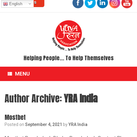
Contact Us
Skip
English
to
content
Helping People... To Help Themselves
MENU
Author Archive:
YRA India
Mostbet
Posted on
September 4, 2021
by
YRA India