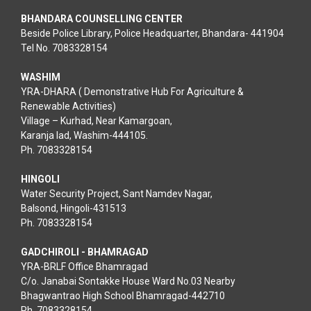
BHANDARA COUNSELLING CENTER
Beside Police Library, Police Headquarter, Bhandara- 441904
Tel No. 7083328154
WASHIM
YRA-DHARA ( Demonstrative Hub For Agriculture &
Renewable Activities)
Village – Kurhad, Near Kamargoan,
Karanja lad, Washim-444105.
Ph. 7083328154
HINGOLI
Water Security Project, Sant Namdev Nagar,
Balsond, Hingoli-431513
Ph. 7083328154
GADCHIROLI - BHAMRAGAD
YRA-BRLF Office Bhamragad
C/o. Janabai Sontakke House Ward No.03 Nearby
Bhagwantrao High School Bhamragad-442710
Ph. 7083328154