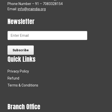
Phone Number – 91 – 7083328154
Email:
info@yraindia.org
Newsletter
Quick Links
Privacy Policy
Refund
Terms & Conditions
Branch Office