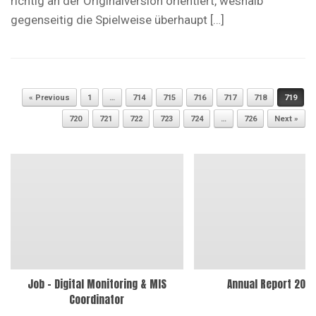
richtig an der Originalversion orientiert, weshalb
gegenseitig die Spielweise überhaupt […]
Post navigation
« Previous
1
…
714
715
716
717
718
719
720
721
722
723
724
…
726
Next »
Job – Digital Monitoring & MIS
Annual Report 202
Coordinator